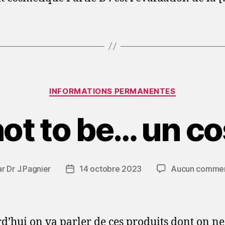
Catégories
INFORMATIONS PERMANENTES
not to be… un 
ar
Dr J.Pagnier
14 octobre 2023
Aucun commen
eur
Date
de
icle
l’article
d’hui on va parler de ces produits dont on ne 