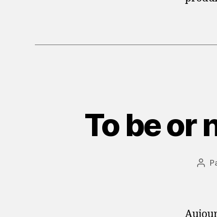
To be or 
P
Aut
de
l’art
Aujour