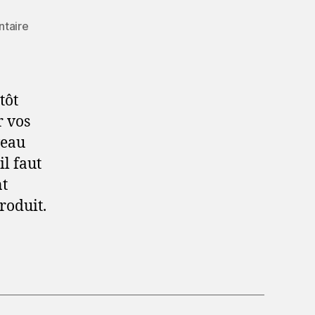
sur
taire
Le
DIP
en
pratique
tôt
:
r vos
veau
il faut
nt
roduit.