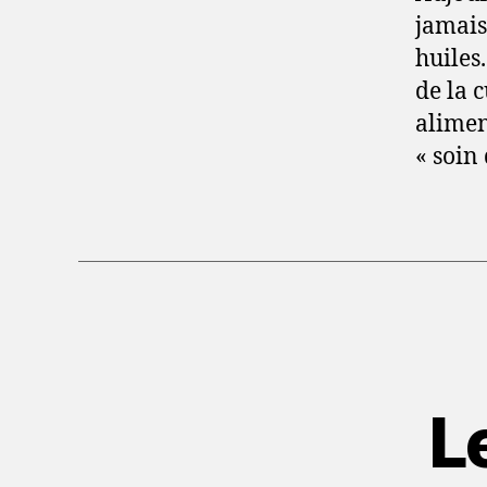
jamais
huiles
de la c
alimen
« soin 
L