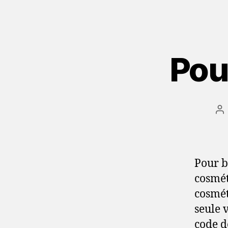
Pou
Au
d
l’
Pour b
cosmét
cosmét
seule 
code d