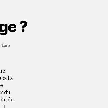
ge ?
sur
taire
Un
DIP
?
Ca
une
se
ecette
mange
ie
?
ur du
ité du
[…]