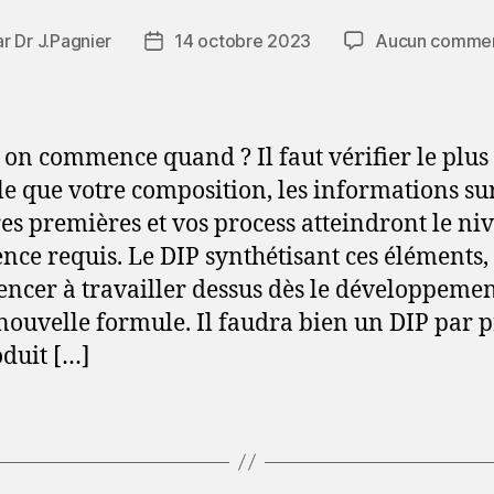
ar
Dr J.Pagnier
14 octobre 2023
Aucun commen
eur
Date
de
icle
l’article
 on commence quand ? Il faut vérifier le plus 
le que votre composition, les informations su
es premières et vos process atteindront le ni
ence requis. Le DIP synthétisant ces éléments, 
cer à travailler dessus dès le développeme
nouvelle formule. Il faudra bien un DIP par p
duit […]