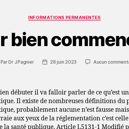
Catégories
INFORMATIONS PERMANENTES
r bien commenc
Par
Dr J.Pagnier
28 juin 2023
Aucun commenta
teur
Date
e
de
article
l’article
ien débuter il va falloir parler de ce qu’est un
ique. Il existe de nombreuses définitions du 
ique, probablement aucune n’est fausse mais
vraie aux yeux de la réglementation c’est celle
e la santé publique. Article L5131-1 Modifié 