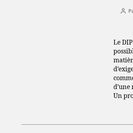
P
Aut
de
l’art
Le DIP
possib
matièr
d’exig
commen
d’une 
Un pro