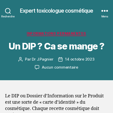
Expert toxicologue cosmétique
Recherche
Menu
Catégories
INFORMATIONS PERMANENTES
Un DIP ? Ca se mange ?
Par
Dr J.Pagnier
14 octobre 2023
Auteur
Date
de
de
sur
Aucun commentaire
l’article
l’article
Un
DIP
?
Ca
se
Le DIP ou Dossier d’Information sur le Produit
mange
est une sorte de « carte d’identité » du
?
cosmétique. Chaque recette cosmétique doit